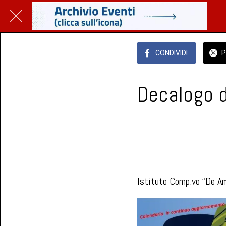
CONDIVIDI
P
Decalogo d
Biblioteca Comunale G. Incorp
 venerdì 23 maggio 2025  dall
Istituto Comp.vo “De Ami