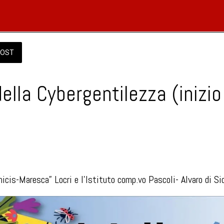
OST
ella Cybergentilezza (inizio
ora, Locri
e 08:00 alle 23:59 
cis-Maresca” Locri e l’Istituto comp.vo Pascoli- Alvaro di Si