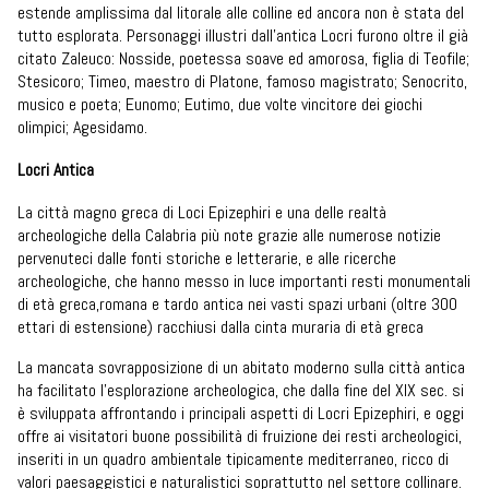
estende amplissima dal litorale alle colline ed ancora non è stata del
tutto esplorata. Personaggi illustri dall’antica Locri furono oltre il già
citato Zaleuco: Nosside, poetessa soave ed amorosa, figlia di Teofile;
Stesicoro; Timeo, maestro di Platone, famoso magistrato; Senocrito,
musico e poeta; Eunomo; Eutimo, due volte vincitore dei giochi
olimpici; Agesidamo.
Locri Antica
La città magno greca di Loci Epizephiri e una delle realtà
archeologiche della Calabria più note grazie alle numerose notizie
pervenuteci dalle fonti storiche e letterarie, e alle ricerche
archeologiche, che hanno messo in luce importanti resti monumentali
di età greca,romana e tardo antica nei vasti spazi urbani (oltre 300
ettari di estensione) racchiusi dalla cinta muraria di età greca
La mancata sovrapposizione di un abitato moderno sulla città antica
ha facilitato l’esplorazione archeologica, che dalla fine del XIX sec. si
è sviluppata affrontando i principali aspetti di Locri Epizephiri, e oggi
offre ai visitatori buone possibilità di fruizione dei resti archeologici,
inseriti in un quadro ambientale tipicamente mediterraneo, ricco di
valori paesaggistici e naturalistici soprattutto nel settore collinare.