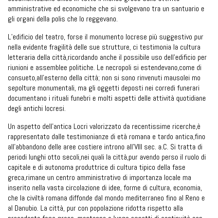
amministrative ed economiche che si svolgevano tra un santuario e
gli organi della polis che lo reggevano.
L’edificio del teatro, forse il monumento locrese più suggestivo pur
nella evidente fragilità delle sue strutture, ci testimonia la cultura
letteraria della città,ricordando anche il possibile uso dell’edificio per
riunioni e assemblee politiche. Le necropoli si estendevano,come di
consueto,all’esterno della città; non si sono rinvenuti mausolei mo
sepolture monumentali, ma gli oggetti deposti nei corredi funerari
documentano i rituali funebri e molti aspetti delle attività quotidiane
degli antichi locresi.
Un aspetto dell’antica Locri valorizzato da recentissime ricerche,è
rappresentato dalle testimonianze di età romana e tardo antica,fino
all’abbandono delle aree costiere introno all’VIII sec. a.C. Si tratta di
periodi lunghi otto secoli,nei quali la città,pur avendo perso il ruolo di
capitale e di autonoma produttrice di cultura tipico della fase
greca,rimane un centro amministrativo di importanza locale ma
inserito nella vasta circolazione di idee, forme di cultura, economia,
che la civiltà romana diffonde dal mondo mediterraneo fino al Reno e
al Danubio. La città, pur con popolazione ridotta rispetto alla