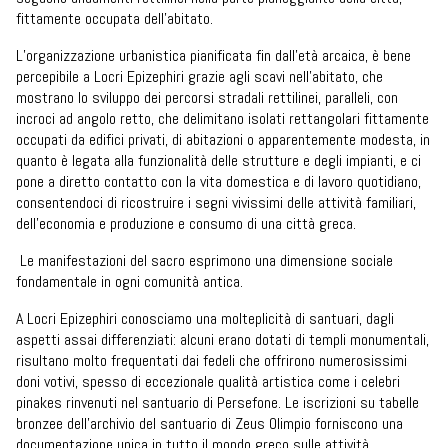
fittamente occupata dell’abitato.
L’organizzazione urbanistica pianificata fin dall’età arcaica, è bene
percepibile a Locri Epizephiri grazie agli scavi nell’abitato, che
mostrano lo sviluppo dei percorsi stradali rettilinei, paralleli, con
incroci ad angolo retto, che delimitano isolati rettangolari fittamente
occupati da edifici privati, di abitazioni o apparentemente modesta, in
quanto è legata alla funzionalità delle strutture e degli impianti, e ci
pone a diretto contatto con la vita domestica e di lavoro quotidiano,
consentendoci di ricostruire i segni vivissimi delle attività familiari,
dell’economia e produzione e consumo di una città greca.
Le manifestazioni del sacro esprimono una dimensione sociale
fondamentale in ogni comunità antica.
A Locri Epizephiri conosciamo una molteplicità di santuari, dagli
aspetti assai differenziati: alcuni erano dotati di templi monumentali,
risultano molto frequentati dai fedeli che offrirono numerosissimi
doni votivi, spesso di eccezionale qualità artistica come i celebri
pinakes rinvenuti nel santuario di Persefone. Le iscrizioni su tabelle
bronzee dell’archivio del santuario di Zeus Olimpio forniscono una
documentazione unica in tutto il mondo greco sulle attività