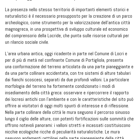
La presenza nello stesso territorio di importanti elementi storici e
naturalistici è il necessario presupposto per la creazione di un parco
archeologico, come strumento per la valorizzazione dell’antica città
magnogreca, in una prospettiva di sviluppo culturale ed economico
del comprensorio della Locride, che punta sulle risorse culturali per
un rilancio sociale civile.
L’area urbana antica, oggi ricadente in parte nel Comune di Locri e
per di più di metà nel confinante Comune di Portigliola, presenta
una conformazione del terreno articolata da una parte pianeggiante e
da una parte collinare accidentata, con tre sistemi di alture tabulari
dai fianchi scoscesi, separati da due profondi valloni. La particolare
morfologia del terreno ha fortemente condizionato i modi di
insediamento della città greca: osservare e ripercorrere il rapporto
dei locresi antichi con l’ambiente e con le caratteristiche del sito può
offrire ai visitatori di oggi molti spunti di interesse e di riflessione.
Nella parte collinare della città le mura seguono il percorso sinuoso
lungo il ciglio delle alture, con potenti fortificazioni sulle sommità che
offrono notevoli panorami: i valloni stretti e incassati costituiscono
nicchie ecologiche ricche di peculiarità naturalistiche. Le mura
seguono andamenti rettilinei nella parte pianeggiante della città,