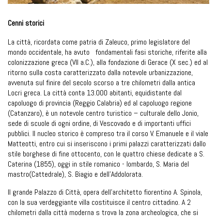
Cenni storici
La città, ricordata come patria di Zaleuco, primo legislatore del
mondo occidentale, ha avuto fondamentali fasi storiche, riferite alla
colonizzazione greca (VII a.C.), alla fondazione di Gerace (X sec.) ed al
ritorno sulla costa caratterizzato dalla notevole urbanizzazione,
avvenuta sul finire del secolo scorso a tre chilometri dalla antica
Locri greca. La città conta 13.000 abitanti, equidistante dal
capoluogo di provincia (Reggio Calabria) ed al capoluogo regione
(Catanzaro), è un notevole centro turistico – culturale dello Jonio,
sede di scuole di ogni ordine, di Vescovado e di importanti uffici
pubblici. Il nucleo storico è compreso tra il corso V. Emanuele e il viale
Matteotti, entro cui si inseriscono i primi palazzi caratterizzati dallo
stile borghese di fine ottocento, con le quattro chiese dedicate a S.
Caterina (1855), oggi in stile romanico - lombardo, S. Maria del
mastro(Cattedrale), S. Biagio e dell’Addolorata.
Il grande Palazzo di Città, opera dell’architetto fiorentino A. Spinola,
con la sua verdeggiante villa costituisce il centro cittadino. A 2
chilometri dalla città moderna s trova la zona archeologica, che si