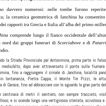
no davvero numerosi: nelle tombe furono reperite
a; la ceramica geometrica di Ianchina ha consentito
dei rapporti tra Grecia e Italia all’alba del primo mille
hina
comprende lungo il fianco occidentale dell’altu
a nord dai gruppi funerari di
Scorciabove
e di
Patarri
ndio.
ndo la Strada Provinciale per Antonimina, prima parte in falso
à medio/alto, dopo aver attraversato il ponte sulla fiumara
imina, fino a raggiungere il crinale di Janchina, località pa
in lontananza, Pietra Cappa, il Monte Tre Pizzi, le altu
a di Gerace, fino ad abbracciare con lo sguardo la gran parte de
 centinaia di metri il sentiero, non sempre tracciato, visibi
lloso, e si scende lungo una vertiginosa sterrata, scivolosa e p