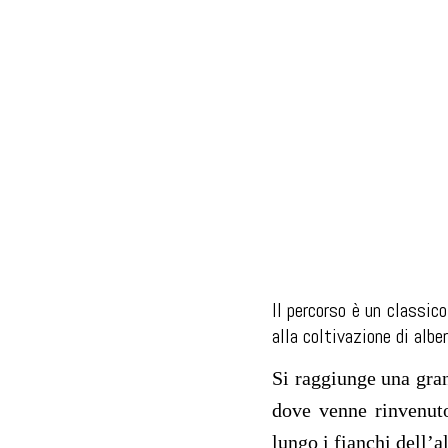
II percorso è un classico
alla coltivazione di alber
Si raggiunge una gran
dove venne rinvenuto
lungo i fianchi dell’a