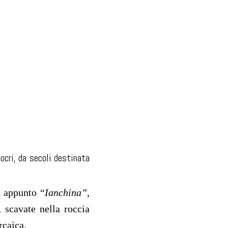
Locri, da secoli destinata
ta appunto
“Ianchina”
,
),
scavate nella roccia
rcaica.